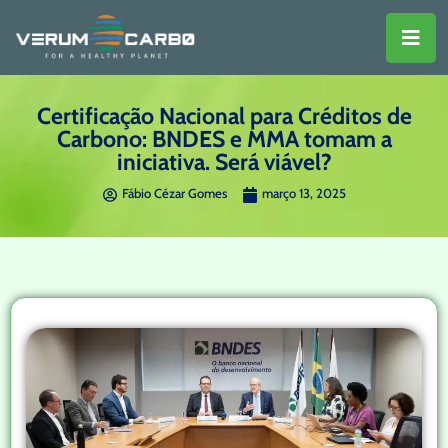
Certificação Nacional para Créditos de
Carbono: BNDES e MMA tomam a
iniciativa. Será viável?
Fábio Cézar Gomes
março 13, 2025