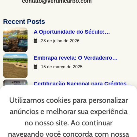
contato@verumcarbo.com
Recent Posts
A Oportunidade do Século:…
23 de julho de 2026
Embrapa revela: O Verdadeiro…
15 de março de 2025
Certificação Nacional para Créditos…
13 de março de 2025
Utilizamos cookies para personalizar
anúncios e melhorar sua experiência
Copyright © 2023. Verum Carbo - Todos os direitos
no nosso site. Ao continuar
reservados.
navegando você concorda com nossa