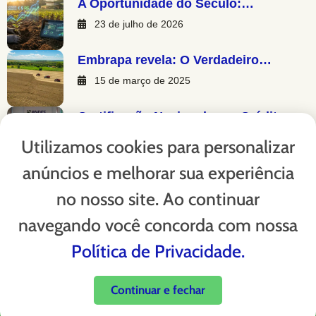
A Oportunidade do Século:…
23 de julho de 2026
Embrapa revela: O Verdadeiro…
15 de março de 2025
Certificação Nacional para Créditos…
13 de março de 2025
Utilizamos cookies para personalizar
anúncios e melhorar sua experiência
Copyright © 2023. Verum Carbo - Todos os direitos
no nosso site. Ao continuar
reservados.
navegando você concorda com nossa
Política de Privacidade.
Ética e Compliance
Termos e Condições de uso do Site
Continuar e fechar
Política de Privacidade